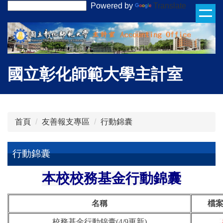
Powered by
Translate
跳
到
主
要
內
容
國立彰化師範大學主計室
區
首頁
友善報支專區
行動錦囊
行動錦囊
本校校務基金行動錦囊
名稱
檔
校務基金行動錦囊(4/9更新)