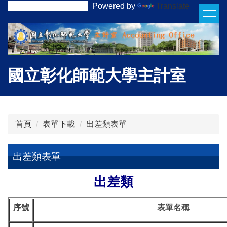
Powered by
Translate
跳
到
主
要
內
容
國立彰化師範大學主計室
區
首頁
表單下載
出差類表單
出差類表單
出差類
序號
表單名稱